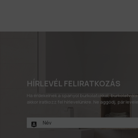
HÍRLEVÉL FELIRATKOZÁS
Ha érdekelnek a spanyol burkolatokkal, burkolatvál
akkor iratkozz fel hírlevelünkre. Ne aggódj, pár leve