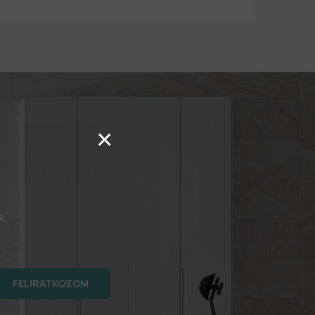
×
k,
FELIRATKOZOM