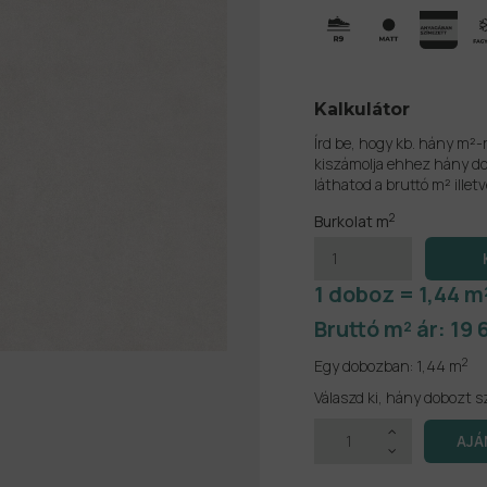
Kalkulátor
Írd be, hogy kb. hány m²-
kiszámolja ehhez hány do
láthatod a bruttó m² illetv
2
Burkolat m
1 doboz = 1,44 m
Bruttó m² ár:
19 
2
Egy dobozban:
1,44 m
Válaszd ki, hány dobozt s