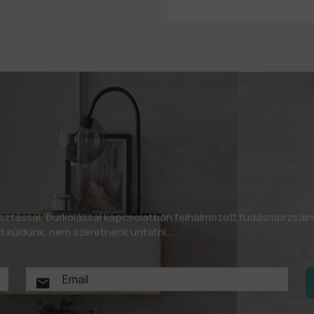
asztással, burkolással kapcsolatban felhalmozott tudásmorzsáin
let küldünk, nem szeretnénk untatni….