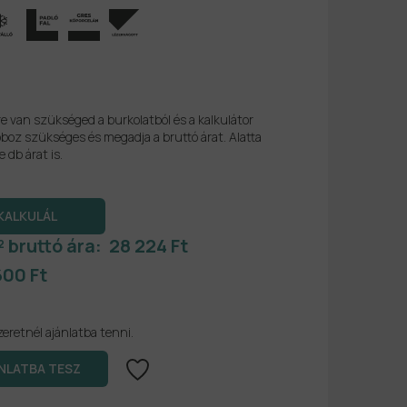
re van szükséged a burkolatból és a kalkulátor
boz szükséges és megadja a bruttó árat. Alatta
e db árat is.
² bruttó ára:
28 224 Ft
600 Ft
zeretnél ajánlatba tenni.