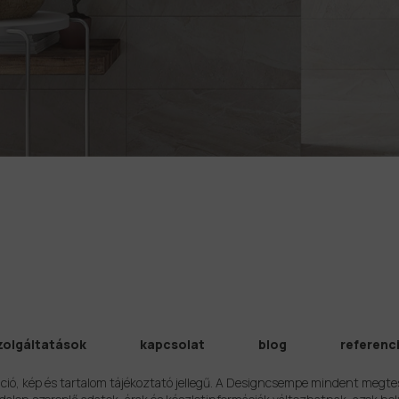
zolgáltatások
kapcsolat
blog
referenc
ció, kép és tartalom tájékoztató jellegű. A Designcsempe mindent megte