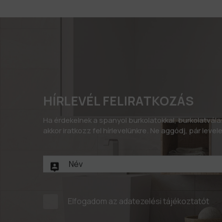
HÍRLEVÉL FELIRATKOZÁS
Ha érdekelnek a spanyol burkolatokkal, burkolatvál
akkor iratkozz fel hírlevelünkre. Ne aggódj, pár leve
Elfogadom az
adatezelési tájékoztatót