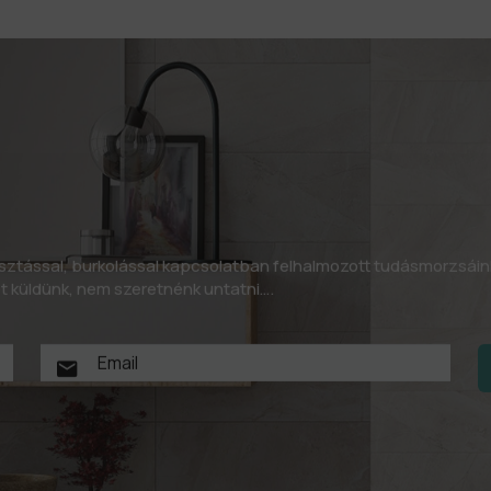
asztással, burkolással kapcsolatban felhalmozott tudásmorzsáin
let küldünk, nem szeretnénk untatni….