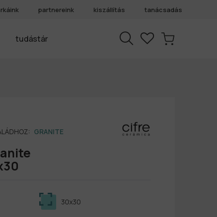
rkáink
partnereink
kiszállítás
tanácsadás
tudástár
SALÁDHOZ:
GRANITE
anite
x30
30x30