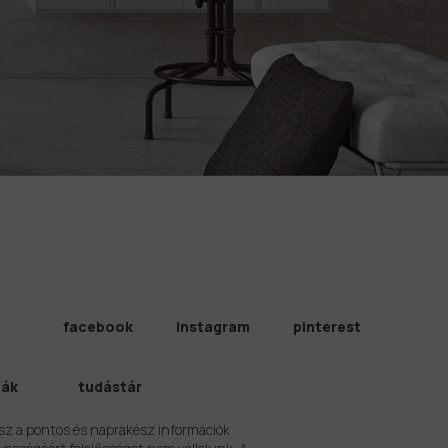
facebook
instagram
pinterest
iák
tudástár
sz a pontos és naprakész információk