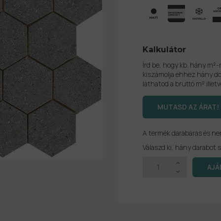
Kalkulátor
Írd be, hogy kb. hány m²-
kiszámolja ehhez hány do
láthatod a bruttó m² illetv
A termék darabáras és n
Válaszd ki, hány darabot s