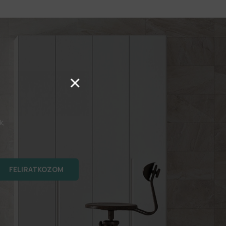
×
k,
FELIRATKOZOM