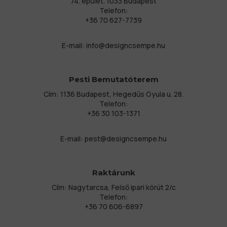
74. épület. 1033 Budapest
Telefon:
+36 70 627-7739
E-mail:
info@designcsempe.hu
Pesti Bemutatóterem
Cím: 1136 Budapest, Hegedűs Gyula u. 28.
Telefon:
+36 30 103-1371
E-mail:
pest@designcsempe.hu
Raktárunk
Cím: Nagytarcsa, Felső ipari körút 2/c
Telefon:
+36 70 606-6897