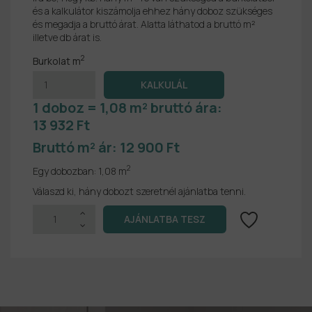
és a kalkulátor kiszámolja ehhez hány doboz szükséges
és megadja a bruttó árat. Alatta láthatod a bruttó m²
illetve db árat is.
2
Burkolat m
1 doboz = 1,08 m² bruttó ára:
13 932 Ft
Bruttó m² ár:
12 900 Ft
2
Egy dobozban:
1,08 m
Válaszd ki, hány dobozt szeretnél ajánlatba tenni.