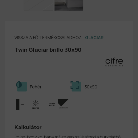
VISSZA A FŐ TERMÉKCSALÁDHOZ:
GLACIAR
Twin Glaciar brillo 30x90
Fehér
30x90
Kalkulátor
Írd be, hogy kb. hány m²-re van szükséged a burkolatból