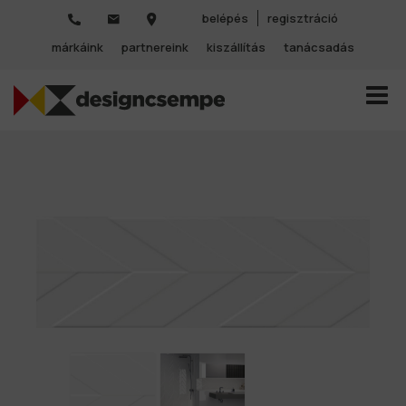
belépés
regisztráció
márkáink
partnereink
kiszállítás
tanácsadás
TOGGL