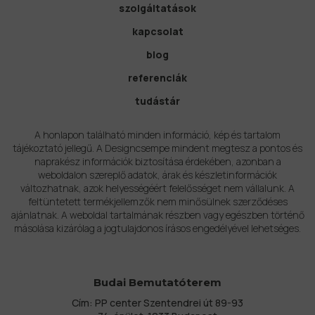
szolgáltatások
kapcsolat
blog
referenciák
tudástár
A honlapon található minden információ, kép és tartalom
tájékoztató jellegű. A Designcsempe mindent megtesz a pontos és
naprakész információk biztosítása érdekében, azonban a
weboldalon szereplő adatok, árak és készletinformációk
változhatnak, azok helyességéért felelősséget nem vállalunk. A
feltüntetett termékjellemzők nem minősülnek szerződéses
ajánlatnak. A weboldal tartalmának részben vagy egészben történő
másolása kizárólag a jogtulajdonos írásos engedélyével lehetséges.
Budai Bemutatóterem
Cím: PP center Szentendrei út 89-93