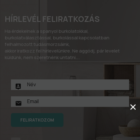
HÍRLEVÉL FELIRATKOZÁS
Ha érdekelnek a spanyol burkolatokkal,
burkolatválasztással, burkolással kapcsolatban
felhalmozott tudásmorzsáink,
akkor iratkozz fel hírlevelünkre. Ne aggódj, pár levelet
küldünk, nem szeretnénk untatni….
×
FELIRATKOZOM