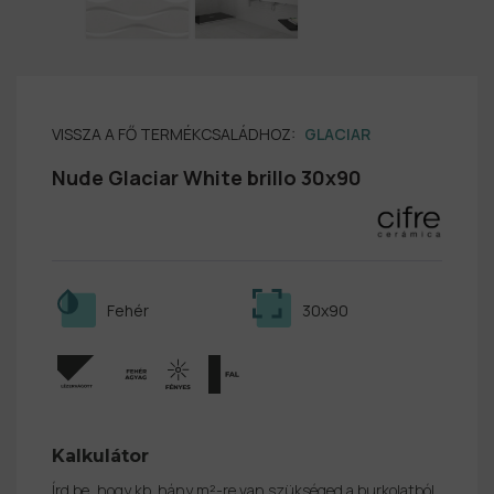
VISSZA A FŐ TERMÉKCSALÁDHOZ:
GLACIAR
Nude Glaciar White brillo 30x90
Fehér
30x90
Kalkulátor
Írd be, hogy kb. hány m²-re van szükséged a burkolatból