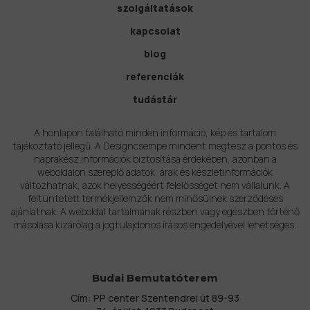
szolgáltatások
kapcsolat
blog
referenciák
tudástár
A honlapon található minden információ, kép és tartalom
tájékoztató jellegű. A Designcsempe mindent megtesz a pontos és
naprakész információk biztosítása érdekében, azonban a
weboldalon szereplő adatok, árak és készletinformációk
változhatnak, azok helyességéért felelősséget nem vállalunk. A
feltüntetett termékjellemzők nem minősülnek szerződéses
ajánlatnak. A weboldal tartalmának részben vagy egészben történő
másolása kizárólag a jogtulajdonos írásos engedélyével lehetséges.
Budai Bemutatóterem
Cím: PP center Szentendrei út 89-93