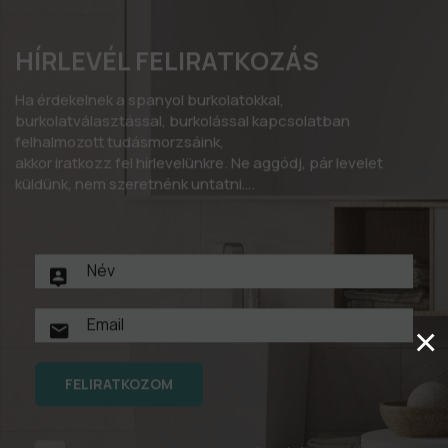
HÍRLEVÉL FELIRATKOZÁS
Ha érdekelnek a spanyol burkolatokkal,
burkolatválasztással, burkolással kapcsolatban
felhalmozott tudásmorzsáink,
akkor iratkozz fel hírlevelünkre. Ne aggódj, pár levelet
küldünk, nem szeretnénk untatni….
×
FELIRATKOZOM