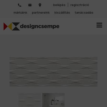
belépés
regisztráció
márkáink
partnereink
kiszállítás
tanácsadás
TOGGL