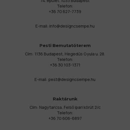
74. épület. 1033 Budapest
Telefon:
+36 70 627-7739
E-mail:
info@designcsempe.hu
Pesti Bemutatóterem
Cím: 1136 Budapest, Hegedűs Gyula u. 28.
Telefon:
+36 30 103-1371
E-mail:
pest@designcsempe.hu
Raktárunk
Cím: Nagytarcsa, Felső ipari körút 2/c
Telefon:
+36 70 606-6897