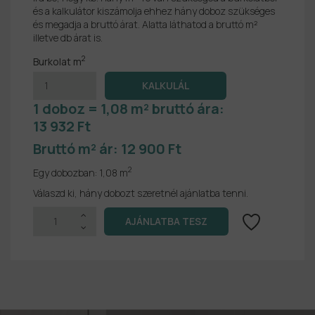
és a kalkulátor kiszámolja ehhez hány doboz szükséges
és megadja a bruttó árat. Alatta láthatod a bruttó m²
illetve db árat is.
2
Burkolat m
1 doboz = 1,08 m² bruttó ára:
13 932 Ft
Bruttó m² ár:
12 900 Ft
2
Egy dobozban:
1,08 m
Válaszd ki, hány dobozt szeretnél ajánlatba tenni.