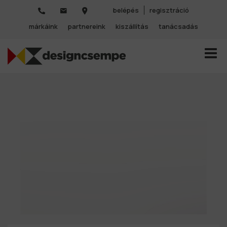
belépés
regisztráció
márkáink
partnereink
kiszállítás
tanácsadás
TOGGL