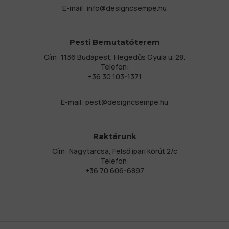
E-mail:
info@designcsempe.hu
Pesti Bemutatóterem
Cím: 1136 Budapest, Hegedűs Gyula u. 28.
Telefon:
+36 30 103-1371
E-mail:
pest@designcsempe.hu
Raktárunk
Cím: Nagytarcsa, Felső ipari körút 2/c
Telefon:
+36 70 606-6897