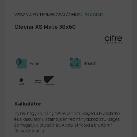
VISSZA A FŐ TERMÉKCSALÁDHOZ:
GLACIAR
Glaciar XS Mate 30x60
Fehér
30x60
Kalkulátor
Írd be, hogy kb. hány m²-re van szükséged a burkolatból
és a kalkulátor kiszámolja ehhez hány doboz szükséges
és megadja a bruttó árat. Alatta láthatod a bruttó m²
illetve db árat is.