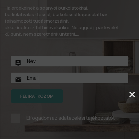
Ha érdekelnek a spanyol burkolatokkal,
burkolatválasztással, burkolással kapcsolatban
felhalmozott tudásmorzsáink,
akkor iratkozz fel hírlevelünkre. Ne aggódj, pár levelet
küldünk, nem szeretnénk untatni….
×
FELIRATKOZOM
Elfogadom az
adatezelési tájékoztatót