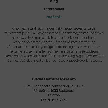
blog
referenciák
tudástár
A honlapon található minden információ, kép és tartalom
tájékoztató jellegű. A Designcsempe mindent megtesz a pontos és
naprakész információk biztosítása érdekében, azonban a
weboldalon szereplő adatok, árak és készletinformációk
változhatnak, azok helyességéért felelősséget nem vállalunk. A
feltüntetett termékjellemzők nem minősülnek szerződéses
ajánlatnak. A weboldal tartalmának részben vagy egészben történő
másolása kizárólag a jogtulajdonos írásos engedélyével lehetséges.
Budai Bemutatóterem
Cím: PP center Szentendrei út 89-93
74. épület. 1033 Budapest
Telefon:
+36 70 627-7739