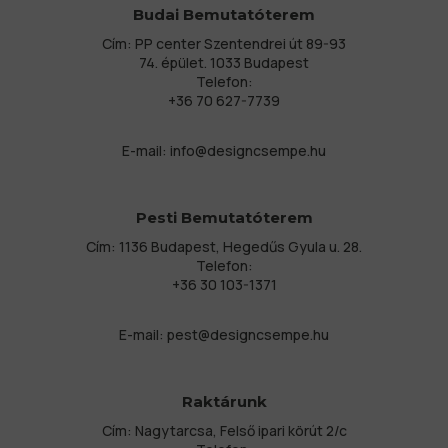
Budai Bemutatóterem
Cím: PP center Szentendrei út 89-93
74. épület. 1033 Budapest
Telefon:
+36 70 627-7739
E-mail:
info@designcsempe.hu
Pesti Bemutatóterem
Cím: 1136 Budapest, Hegedűs Gyula u. 28.
Telefon:
+36 30 103-1371
E-mail:
pest@designcsempe.hu
Raktárunk
Cím: Nagytarcsa, Felső ipari körút 2/c