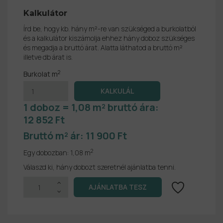
Kalkulátor
Írd be, hogy kb. hány m²-re van szükséged a burkolatból
és a kalkulátor kiszámolja ehhez hány doboz szükséges
és megadja a bruttó árat. Alatta láthatod a bruttó m²
illetve db árat is.
2
Burkolat m
1 doboz = 1,08 m² bruttó ára:
12 852 Ft
Bruttó m² ár:
11 900 Ft
2
Egy dobozban:
1,08 m
Válaszd ki, hány dobozt szeretnél ajánlatba tenni.