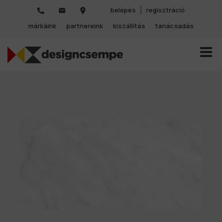
belépés
regisztráció
márkáink
partnereink
kiszállítás
tanácsadás
TOGGL