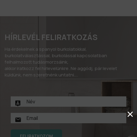
HÍRLEVÉL FELIRATKOZÁS
Ha érdekelnek a spanyol burkolatokkal,
burkolatválasztással, burkolással kapcsolatban
felhalmozott tudásmorzsáink,
akkor iratkozz fel hírlevelünkre. Ne aggódj, pár levelet
küldünk, nem szeretnénk untatni….
×
FELIRATKOZOM