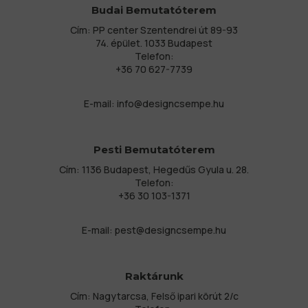
Budai Bemutatóterem
Cím: PP center Szentendrei út 89-93
74. épület. 1033 Budapest
Telefon:
+36 70 627-7739
E-mail:
info@designcsempe.hu
Pesti Bemutatóterem
Cím: 1136 Budapest, Hegedűs Gyula u. 28.
Telefon:
+36 30 103-1371
E-mail:
pest@designcsempe.hu
Raktárunk
Cím: Nagytarcsa, Felső ipari körút 2/c