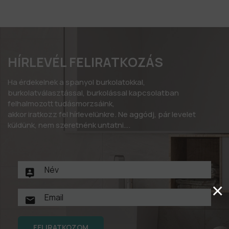
HÍRLEVÉL FELIRATKOZÁS
Ha érdekelnek a spanyol burkolatokkal,
burkolatválasztással, burkolással kapcsolatban
felhalmozott tudásmorzsáink,
akkor iratkozz fel hírlevelünkre. Ne aggódj, pár levelet
küldünk, nem szeretnénk untatni….
×
FELIRATKOZOM