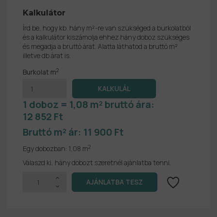
Kalkulátor
Írd be, hogy kb. hány m²-re van szükséged a burkolatból
és a kalkulátor kiszámolja ehhez hány doboz szükséges
és megadja a bruttó árat. Alatta láthatod a bruttó m²
illetve db árat is.
2
Burkolat m
1 doboz = 1,08 m² bruttó ára:
12 852 Ft
Bruttó m² ár:
11 900 Ft
2
Egy dobozban:
1,08 m
Válaszd ki, hány dobozt szeretnél ajánlatba tenni.