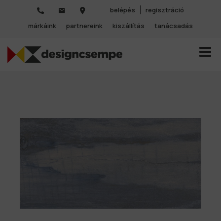
belépés
regisztráció
márkáink
partnereink
kiszállítás
tanácsadás
TOGGL