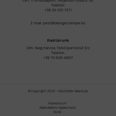
Cím: 1136 Budapest, Hegedűs Gyula u. 28.
Telefon:
+36 30 103-1371
E-mail:
pest@designcsempe.hu
Raktárunk
Cím: Nagytarcsa, Felső ipari körút 2/c
Telefon:
+36 70 606-6897
© Copyright 2023 - Készítette:
Ideastyle
Impresszum
Adatvédelmi tájékoztató
Sütik