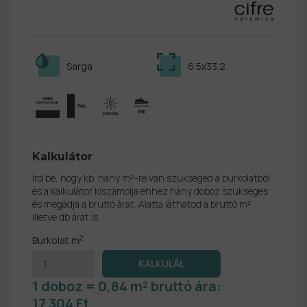
Sárga
6.5x33.2
Kalkulátor
Írd be, hogy kb. hány m²-re van szükséged a burkolatból
és a kalkulátor kiszámolja ehhez hány doboz szükséges
és megadja a bruttó árat. Alatta láthatod a bruttó m²
illetve db árat is.
2
Burkolat m
1 doboz = 0,84 m² bruttó ára:
17 304 Ft