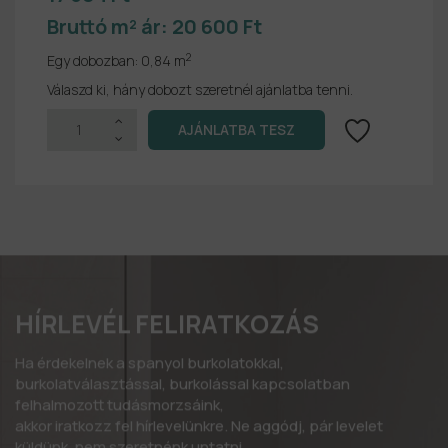
Bruttó m² ár:
20 600 Ft
2
Egy dobozban:
0,84 m
Válaszd ki, hány dobozt szeretnél ajánlatba tenni.
HÍRLEVÉL FELIRATKOZÁS
Ha érdekelnek a spanyol burkolatokkal,
burkolatválasztással, burkolással kapcsolatban
felhalmozott tudásmorzsáink,
akkor iratkozz fel hírlevelünkre. Ne aggódj, pár levelet
küldünk, nem szeretnénk untatni….