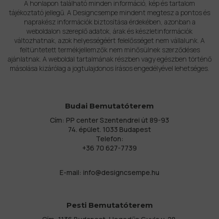
A honlapon található minden információ, kép és tartalom
tájékoztató jellegű. A Designcsempe mindent megtesz a pontos és
naprakész információk biztosítása érdekében, azonban a
weboldalon szereplő adatok, árak és készletinformációk
változhatnak, azok helyességéért felelősséget nem vállalunk. A
feltüntetett termékjellemzők nem minősülnek szerződéses
ajánlatnak. A weboldal tartalmának részben vagy egészben történő
másolása kizárólag a jogtulajdonos írásos engedélyével lehetséges.
Budai Bemutatóterem
Cím: PP center Szentendrei út 89-93
74. épület. 1033 Budapest
Telefon:
+36 70 627-7739
E-mail:
info@designcsempe.hu
Pesti Bemutatóterem