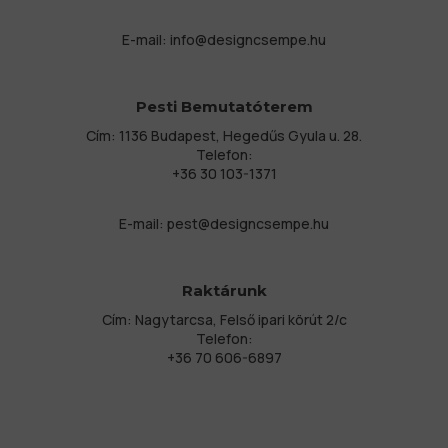
E-mail:
info@designcsempe.hu
Pesti Bemutatóterem
Cím: 1136 Budapest, Hegedűs Gyula u. 28.
Telefon:
+36 30 103-1371
E-mail:
pest@designcsempe.hu
Raktárunk
Cím: Nagytarcsa, Felső ipari körút 2/c
Telefon:
+36 70 606-6897