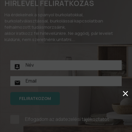
HÍRLEVÉL FELIRATKOZÁS
Ha érdekelnek a spanyol burkolatokkal,
burkolatválasztással, burkolással kapcsolatban
felhalmozott tudásmorzsáink,
akkor iratkozz fel hírlevelünkre. Ne aggódj, pár levelet
küldünk, nem szeretnénk untatni….
×
FELIRATKOZOM
Elfogadom az
adatezelési tájékoztatót