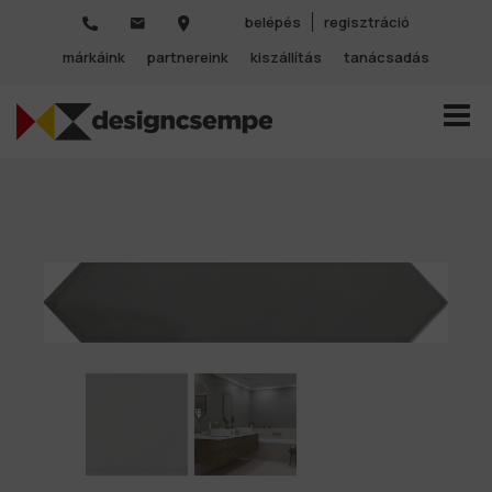
belépés
regisztráció
márkáink
partnereink
kiszállítás
tanácsadás
TOGGL