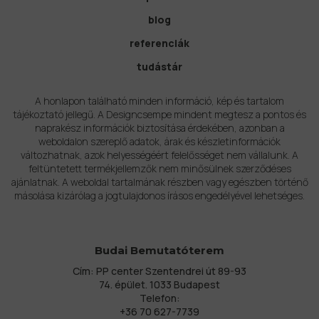
blog
referenciák
tudástár
A honlapon található minden információ, kép és tartalom
tájékoztató jellegű. A Designcsempe mindent megtesz a pontos és
naprakész információk biztosítása érdekében, azonban a
weboldalon szereplő adatok, árak és készletinformációk
változhatnak, azok helyességéért felelősséget nem vállalunk. A
feltüntetett termékjellemzők nem minősülnek szerződéses
ajánlatnak. A weboldal tartalmának részben vagy egészben történő
másolása kizárólag a jogtulajdonos írásos engedélyével lehetséges.
Budai Bemutatóterem
Cím: PP center Szentendrei út 89-93
74. épület. 1033 Budapest
Telefon:
+36 70 627-7739