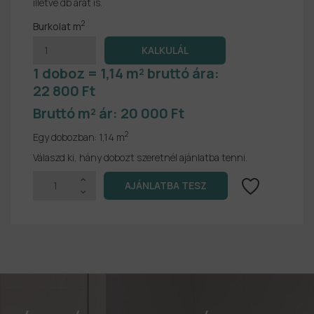
illetve db árat is.
2
Burkolat m
1 doboz = 1,14 m² bruttó ára:
22 800 Ft
Bruttó m² ár:
20 000 Ft
2
Egy dobozban:
1,14 m
Válaszd ki, hány dobozt szeretnél ajánlatba tenni.