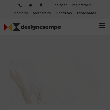
belépés
regisztráció
márkáink
partnereink
kiszállítás
tanácsadás
TOGGL