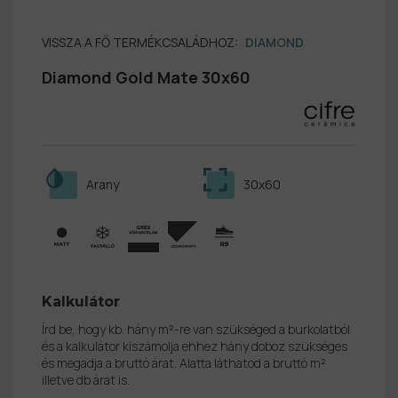
VISSZA A FŐ TERMÉKCSALÁDHOZ:
DIAMOND
Diamond Gold Mate 30x60
Arany
30x60
Kalkulátor
Írd be, hogy kb. hány m²-re van szükséged a burkolatból
és a kalkulátor kiszámolja ehhez hány doboz szükséges
és megadja a bruttó árat. Alatta láthatod a bruttó m²
illetve db árat is.