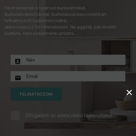
Ha érdekelnek a spanyol burkolatokkal,
burkolatválasztással, burkolással kapcsolatban
felhalmozott tudásmorzsáink,
akkor iratkozz fel hírlevelünkre. Ne aggódj, pár levelet
küldünk, nem szeretnénk untatni….
×
FELIRATKOZOM
Elfogadom az
adatezelési tájékoztatót