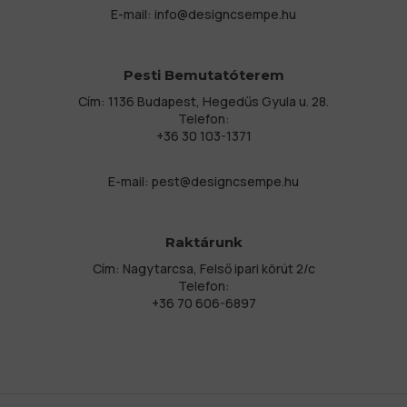
E-mail:
info@designcsempe.hu
Pesti Bemutatóterem
Cím: 1136 Budapest, Hegedűs Gyula u. 28.
Telefon:
+36 30 103-1371
E-mail:
pest@designcsempe.hu
Raktárunk
Cím: Nagytarcsa, Felső ipari körút 2/c
Telefon:
+36 70 606-6897