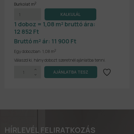
2
Burkolat m
1 doboz = 1,08 m² bruttó ára:
12 852 Ft
Bruttó m² ár:
11 900 Ft
2
Egy dobozban:
1,08 m
Válaszd ki, hány dobozt szeretnél ajánlatba tenni.
HÍRLEVÉL FELIRATKOZÁS