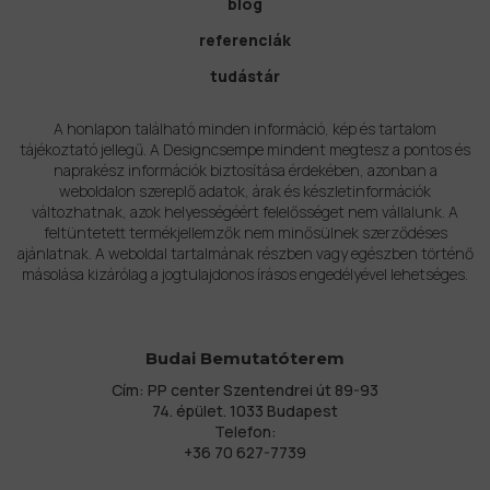
blog
referenciák
tudástár
A honlapon található minden információ, kép és tartalom
tájékoztató jellegű. A Designcsempe mindent megtesz a pontos és
naprakész információk biztosítása érdekében, azonban a
weboldalon szereplő adatok, árak és készletinformációk
változhatnak, azok helyességéért felelősséget nem vállalunk. A
feltüntetett termékjellemzők nem minősülnek szerződéses
ajánlatnak. A weboldal tartalmának részben vagy egészben történő
másolása kizárólag a jogtulajdonos írásos engedélyével lehetséges.
Budai Bemutatóterem
Cím: PP center Szentendrei út 89-93
74. épület. 1033 Budapest
Telefon:
+36 70 627-7739