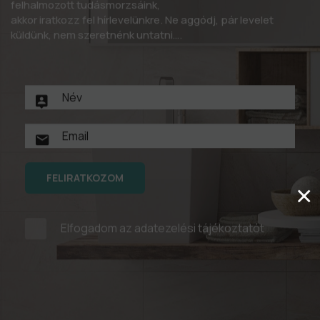
felhalmozott tudásmorzsáink,
akkor iratkozz fel hírlevelünkre. Ne aggódj, pár levelet
küldünk, nem szeretnénk untatni….
FELIRATKOZOM
×
Elfogadom az
adatezelési tájékoztatót