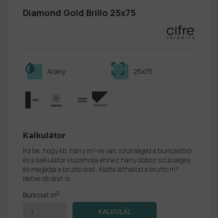
Diamond Gold Brillo 25x75
Arany
25x75
Kalkulátor
Írd be, hogy kb. hány m²-re van szükséged a burkolatból
és a kalkulátor kiszámolja ehhez hány doboz szükséges
és megadja a bruttó árat. Alatta láthatod a bruttó m²
illetve db árat is.
2
Burkolat m