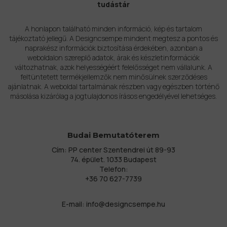
tudástár
A honlapon található minden információ, kép és tartalom
tájékoztató jellegű. A Designcsempe mindent megtesz a pontos és
naprakész információk biztosítása érdekében, azonban a
weboldalon szereplő adatok, árak és készletinformációk
változhatnak, azok helyességéért felelősséget nem vállalunk. A
feltüntetett termékjellemzők nem minősülnek szerződéses
ajánlatnak. A weboldal tartalmának részben vagy egészben történő
másolása kizárólag a jogtulajdonos írásos engedélyével lehetséges.
Budai Bemutatóterem
Cím: PP center Szentendrei út 89-93
74. épület. 1033 Budapest
Telefon:
+36 70 627-7739
E-mail:
info@designcsempe.hu