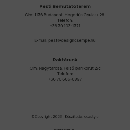
Pesti Bemutatóterem
Cím: 1136 Budapest, Hegedűs Gyula u. 28.
Telefon:
+36 30 103-1371
E-mail:
pest@designcsempe.hu
Raktárunk
Cím: Nagytarcsa, Felső ipari körút 2/c
Telefon:
+36 70 606-6897
© Copyright 2023 - Készítette:
Ideastyle