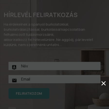
HÍRLEVÉL FELIRATKOZÁS
Ha érdekelnek a spanyol burkolatokkal,
burkolatválasztással, burkolással kapcsolatban
felhalmozott tudásmorzsáink,
akkor iratkozz fel hírlevelünkre. Ne aggódj, pár levelet
küldünk, nem szeretnénk untatni….
×
FELIRATKOZOM