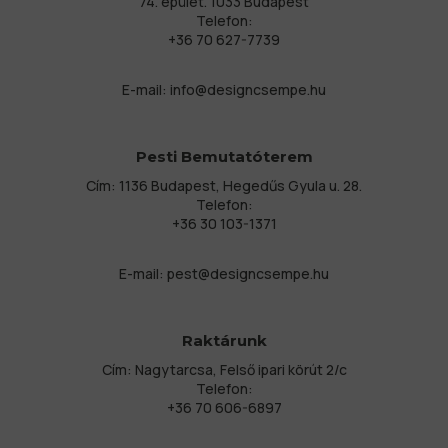
74. épület. 1033 Budapest
Telefon:
+36 70 627-7739
E-mail:
info@designcsempe.hu
Pesti Bemutatóterem
Cím: 1136 Budapest, Hegedűs Gyula u. 28.
Telefon:
+36 30 103-1371
E-mail:
pest@designcsempe.hu
Raktárunk
Cím: Nagytarcsa, Felső ipari körút 2/c
Telefon:
+36 70 606-6897