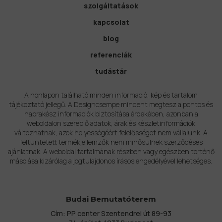
szolgáltatások
kapcsolat
blog
referenciák
tudástár
A honlapon található minden információ, kép és tartalom
tájékoztató jellegű. A Designcsempe mindent megtesz a pontos és
naprakész információk biztosítása érdekében, azonban a
weboldalon szereplő adatok, árak és készletinformációk
változhatnak, azok helyességéért felelősséget nem vállalunk. A
feltüntetett termékjellemzők nem minősülnek szerződéses
ajánlatnak. A weboldal tartalmának részben vagy egészben történő
másolása kizárólag a jogtulajdonos írásos engedélyével lehetséges.
Budai Bemutatóterem
Cím: PP center Szentendrei út 89-93