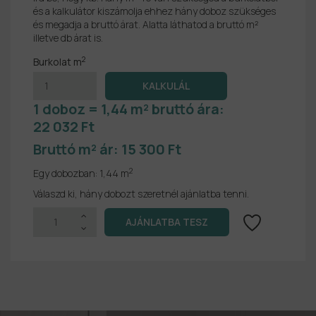
és a kalkulátor kiszámolja ehhez hány doboz szükséges
és megadja a bruttó árat. Alatta láthatod a bruttó m²
illetve db árat is.
2
Burkolat m
1 doboz = 1,44 m² bruttó ára:
22 032 Ft
Bruttó m² ár:
15 300 Ft
2
Egy dobozban:
1,44 m
Válaszd ki, hány dobozt szeretnél ajánlatba tenni.