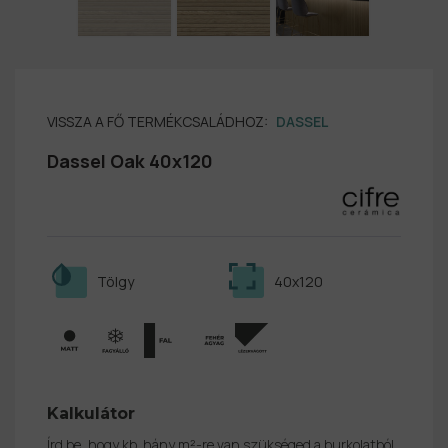
VISSZA A FŐ TERMÉKCSALÁDHOZ:
DASSEL
Dassel Oak 40x120
Tölgy
40x120
Kalkulátor
Írd be, hogy kb. hány m²-re van szükséged a burkolatból