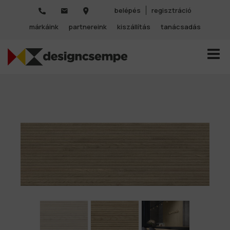
belépés
regisztráció
márkáink
partnereink
kiszállítás
tanácsadás
TOGGL