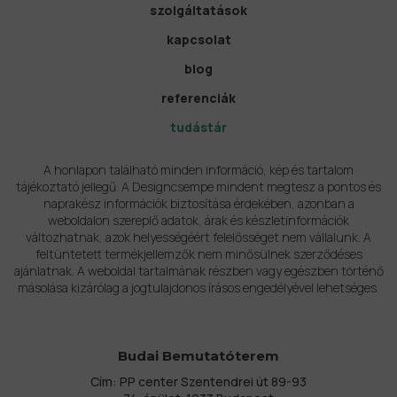
szolgáltatások
kapcsolat
blog
referenciák
tudástár
A honlapon található minden információ, kép és tartalom
tájékoztató jellegű. A Designcsempe mindent megtesz a pontos és
naprakész információk biztosítása érdekében, azonban a
weboldalon szereplő adatok, árak és készletinformációk
változhatnak, azok helyességéért felelősséget nem vállalunk. A
feltüntetett termékjellemzők nem minősülnek szerződéses
ajánlatnak. A weboldal tartalmának részben vagy egészben történő
másolása kizárólag a jogtulajdonos írásos engedélyével lehetséges.
Budai Bemutatóterem
Cím: PP center Szentendrei út 89-93