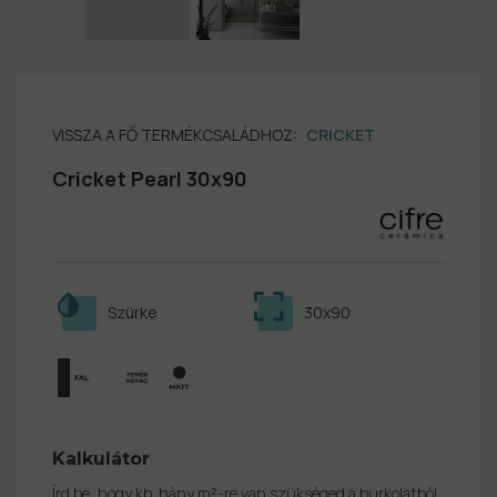
VISSZA A FŐ TERMÉKCSALÁDHOZ:
CRICKET
Cricket Pearl 30x90
Szürke
30x90
Kalkulátor
Írd be, hogy kb. hány m²-re van szükséged a burkolatból