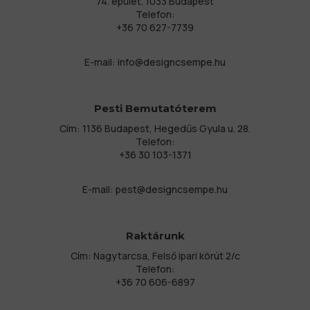
74. épület. 1033 Budapest
Telefon:
+36 70 627-7739
E-mail:
info@designcsempe.hu
Pesti Bemutatóterem
Cím: 1136 Budapest, Hegedűs Gyula u. 28.
Telefon:
+36 30 103-1371
E-mail:
pest@designcsempe.hu
Raktárunk
Cím: Nagytarcsa, Felső ipari körút 2/c
Telefon:
+36 70 606-6897