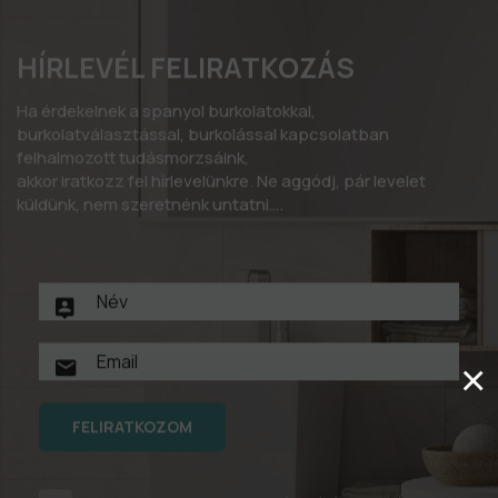
HÍRLEVÉL FELIRATKOZÁS
Ha érdekelnek a spanyol burkolatokkal,
burkolatválasztással, burkolással kapcsolatban
felhalmozott tudásmorzsáink,
akkor iratkozz fel hírlevelünkre. Ne aggódj, pár levelet
küldünk, nem szeretnénk untatni….
×
FELIRATKOZOM