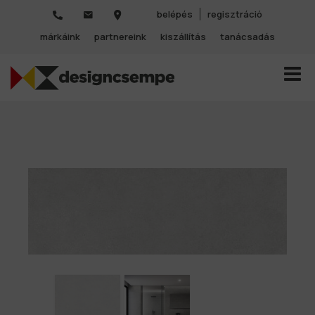
belépés
regisztráció
márkáink
partnereink
kiszállítás
tanácsadás
TOGGL