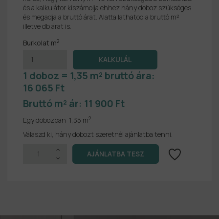
és a kalkulátor kiszámolja ehhez hány doboz szükséges
és megadja a bruttó árat. Alatta láthatod a bruttó m²
illetve db árat is.
2
Burkolat m
1 doboz = 1,35 m² bruttó ára:
16 065 Ft
Bruttó m² ár:
11 900 Ft
2
Egy dobozban:
1,35 m
Válaszd ki, hány dobozt szeretnél ajánlatba tenni.