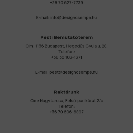
+36 70 627-7739
E-mail:
info@designcsempe.hu
Pesti Bemutatóterem
Cím: 1136 Budapest, Hegedűs Gyula u. 28.
Telefon:
+36 30 103-1371
E-mail:
pest@designcsempe.hu
Raktárunk
Cím: Nagytarcsa, Felső ipari körút 2/c
Telefon:
+36 70 606-6897