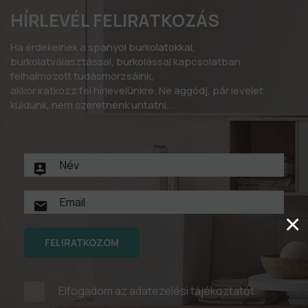
HÍRLEVÉL FELIRATKOZÁS
Ha érdekelnek a spanyol burkolatokkal,
burkolatválasztással, burkolással kapcsolatban
felhalmozott tudásmorzsáink,
akkor iratkozz fel hírlevelünkre. Ne aggódj, pár levelet
küldünk, nem szeretnénk untatni….
×
FELIRATKOZOM
Elfogadom az
adatezelési tájékoztatót