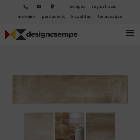
belépés
regisztráció
márkáink
partnereink
kiszállítás
tanácsadás
TOGGL