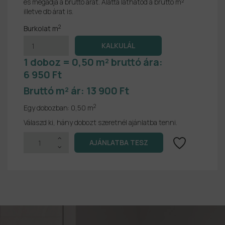
és megadja a bruttó árat. Alatta láthatod a bruttó m²
illetve db árat is.
2
Burkolat m
1 doboz = 0,50 m² bruttó ára:
6 950 Ft
Bruttó m² ár:
13 900 Ft
2
Egy dobozban:
0,50 m
Válaszd ki, hány dobozt szeretnél ajánlatba tenni.