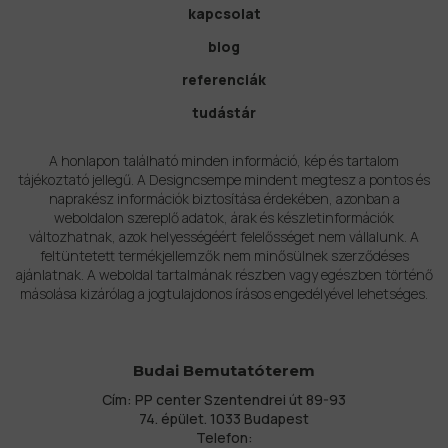
kapcsolat
blog
referenciák
tudástár
A honlapon található minden információ, kép és tartalom
tájékoztató jellegű. A Designcsempe mindent megtesz a pontos és
naprakész információk biztosítása érdekében, azonban a
weboldalon szereplő adatok, árak és készletinformációk
változhatnak, azok helyességéért felelősséget nem vállalunk. A
feltüntetett termékjellemzők nem minősülnek szerződéses
ajánlatnak. A weboldal tartalmának részben vagy egészben történő
másolása kizárólag a jogtulajdonos írásos engedélyével lehetséges.
Budai Bemutatóterem
Cím: PP center Szentendrei út 89-93
74. épület. 1033 Budapest
Telefon: