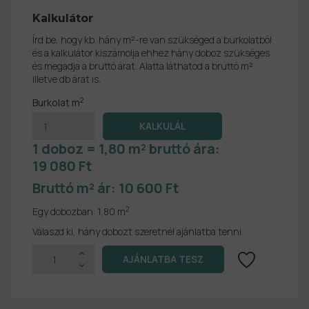
Kalkulátor
Írd be, hogy kb. hány m²-re van szükséged a burkolatból
és a kalkulátor kiszámolja ehhez hány doboz szükséges
és megadja a bruttó árat. Alatta láthatod a bruttó m²
illetve db árat is.
2
Burkolat m
1 doboz = 1,80 m² bruttó ára:
19 080 Ft
Bruttó m² ár:
10 600 Ft
2
Egy dobozban:
1,80 m
Válaszd ki, hány dobozt szeretnél ajánlatba tenni.