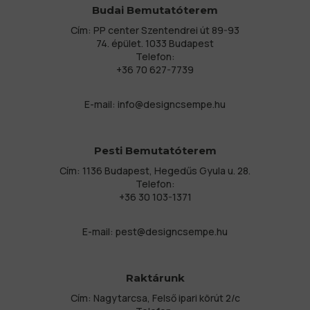
Budai Bemutatóterem
Cím: PP center Szentendrei út 89-93
74. épület. 1033 Budapest
Telefon:
+36 70 627-7739
E-mail:
info@designcsempe.hu
Pesti Bemutatóterem
Cím: 1136 Budapest, Hegedűs Gyula u. 28.
Telefon:
+36 30 103-1371
E-mail:
pest@designcsempe.hu
Raktárunk
Cím: Nagytarcsa, Felső ipari körút 2/c