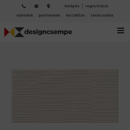
belépés
regisztráció
márkáink
partnereink
kiszállítás
tanácsadás
TOGGL