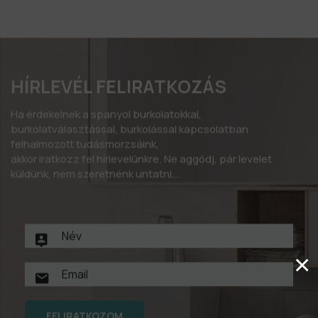
HÍRLEVÉL FELIRATKOZÁS
Ha érdekelnek a spanyol burkolatokkal,
burkolatválasztással, burkolással kapcsolatban
felhalmozott tudásmorzsáink,
akkor iratkozz fel hírlevelünkre. Ne aggódj, pár levelet
küldünk, nem szeretnénk untatni….
×
FELIRATKOZOM