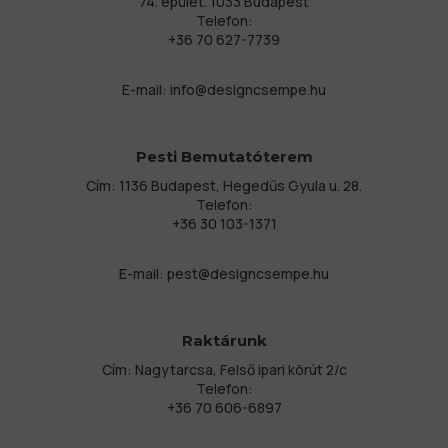
74. épület. 1033 Budapest
Telefon:
+36 70 627-7739
E-mail:
info@designcsempe.hu
Pesti Bemutatóterem
Cím: 1136 Budapest, Hegedűs Gyula u. 28.
Telefon:
+36 30 103-1371
E-mail:
pest@designcsempe.hu
Raktárunk
Cím: Nagytarcsa, Felső ipari körút 2/c
Telefon:
+36 70 606-6897