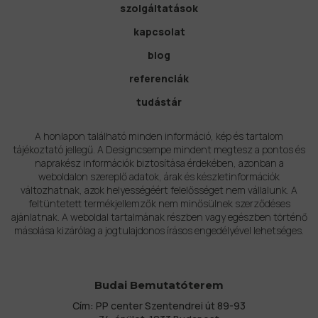
szolgáltatások
kapcsolat
blog
referenciák
tudástár
A honlapon található minden információ, kép és tartalom
tájékoztató jellegű. A Designcsempe mindent megtesz a pontos és
naprakész információk biztosítása érdekében, azonban a
weboldalon szereplő adatok, árak és készletinformációk
változhatnak, azok helyességéért felelősséget nem vállalunk. A
feltüntetett termékjellemzők nem minősülnek szerződéses
ajánlatnak. A weboldal tartalmának részben vagy egészben történő
másolása kizárólag a jogtulajdonos írásos engedélyével lehetséges.
Budai Bemutatóterem
Cím: PP center Szentendrei út 89-93