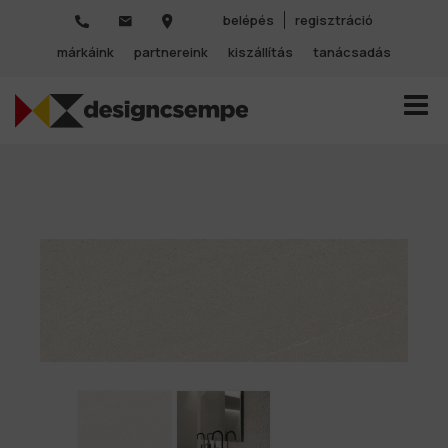
belépés
regisztráció
márkáink
partnereink
kiszállítás
tanácsadás
TOGGL