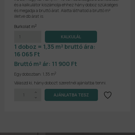
és a kalkulátor kiszámolja ehhez hány doboz szükséges
és megadja a bruttó árat. Alatta láthatod a bruttó m²
illetve db árat is.
2
Burkolat m
1 doboz = 1,35 m² bruttó ára:
16 065 Ft
Bruttó m² ár:
11 900 Ft
2
Egy dobozban:
1,35 m
Válaszd ki, hány dobozt szeretnél ajánlatba tenni.