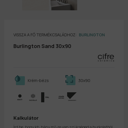
VISSZA A FŐ TERMÉKCSALÁDHOZ:
BURLINGTON
Burlington Sand 30x90
Krém-bézs
30x90
Kalkulátor
Írd be, hogy kb. hány m²-re van szükséged a burkolatból