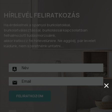
HÍRLEVÉL FELIRATKOZÁS
Ha érdekelnek a spanyol burkolatokkal,
burkolatválasztással, burkolással kapcsolatban
felhalmozott tudásmorzsáink,
akkor iratkozz fel hírlevelünkre. Ne aggódj, pár levelet
küldünk, nem szeretnénk untatni….
×
FELIRATKOZOM