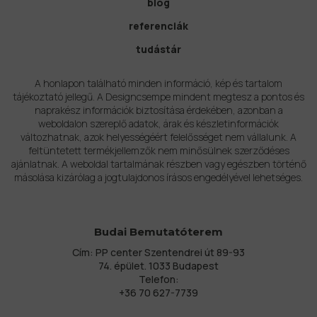
blog
referenciák
tudástár
A honlapon található minden információ, kép és tartalom
tájékoztató jellegű. A Designcsempe mindent megtesz a pontos és
naprakész információk biztosítása érdekében, azonban a
weboldalon szereplő adatok, árak és készletinformációk
változhatnak, azok helyességéért felelősséget nem vállalunk. A
feltüntetett termékjellemzők nem minősülnek szerződéses
ajánlatnak. A weboldal tartalmának részben vagy egészben történő
másolása kizárólag a jogtulajdonos írásos engedélyével lehetséges.
Budai Bemutatóterem
Cím: PP center Szentendrei út 89-93
74. épület. 1033 Budapest
Telefon:
+36 70 627-7739