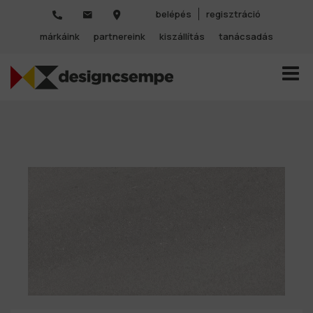
belépés
regisztráció
márkáink
partnereink
kiszállítás
tanácsadás
TOGGL