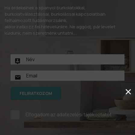
Ha érdekelnek a spanyol burkolatokkal,
burkolatválasztással, burkolással kapcsolatban
felhalmozott tudásmorzsáink,
akkor iratkozz fel hírlevelünkre. Ne aggódj, pár levelet
küldünk, nem szeretnénk untatni….
×
FELIRATKOZOM
Elfogadom az
adatezelési tájékoztatót