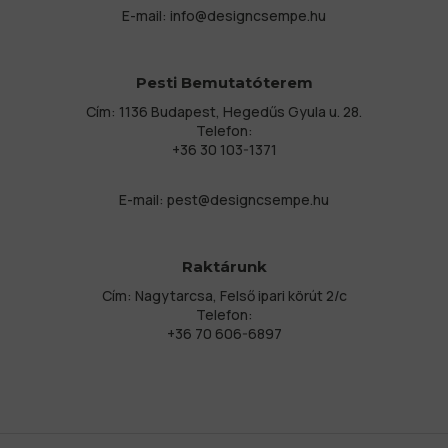
E-mail:
info@designcsempe.hu
Pesti Bemutatóterem
Cím: 1136 Budapest, Hegedűs Gyula u. 28.
Telefon:
+36 30 103-1371
E-mail:
pest@designcsempe.hu
Raktárunk
Cím: Nagytarcsa, Felső ipari körút 2/c
Telefon:
+36 70 606-6897