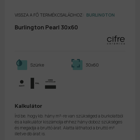
VISSZA A FŐ TERMÉKCSALÁDHOZ:
BURLINGTON
Burlington Pearl 30x60
Szürke
30x60
Kalkulátor
Írd be, hogy kb. hány m²-re van szükséged a burkolatból
és a kalkulátor kiszámolja ehhez hány doboz szükséges
és megadja a bruttó árat. Alatta láthatod a bruttó m²
illetve db árat is.