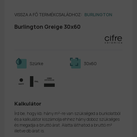
VISSZA A FŐ TERMÉKCSALÁDHOZ:
BURLINGTON
Burlington Greige 30x60
Szürke
30x60
Kalkulátor
Írd be, hogy kb. hány m²-re van szükséged a burkolatból
és a kalkulátor kiszámolja ehhez hány doboz szükséges
és megadja a bruttó árat. Alatta láthatod a bruttó m²
illetve db árat is.