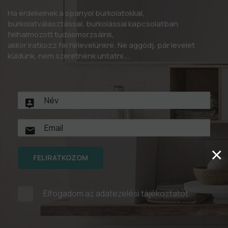
Ha érdekelnek a spanyol burkolatokkal,
burkolatválasztással, burkolással kapcsolatban
felhalmozott tudásmorzsáink,
akkor iratkozz fel hírlevelünkre. Ne aggódj, pár levelet
küldünk, nem szeretnénk untatni….
×
FELIRATKOZOM
Elfogadom az
adatezelési tájékoztatót