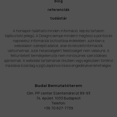
blog
referenciák
tudástár
A honlapon található minden információ, kép és tartalom
tájékoztató jellegű. A Designcsempe mindent megtesz a pontos és
naprakész információk biztosítása érdekében, azonban a
weboldalon szereplő adatok, árak és készletinformációk
változhatnak, azok helyességéért felelősséget nem vállalunk. A
feltüntetett termékjellemzők nem minősülnek szerződéses
ajánlatnak. A weboldal tartalmának részben vagy egészben történő
másolása kizárólag a jogtulajdonos írásos engedélyével lehetséges.
Budai Bemutatóterem
Cím: PP center Szentendrei út 89-93
74. épület. 1033 Budapest
Telefon:
+36 70 627-7739