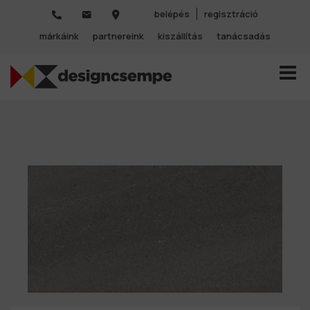
belépés
regisztráció
márkáink
partnereink
kiszállítás
tanácsadás
TOGGL