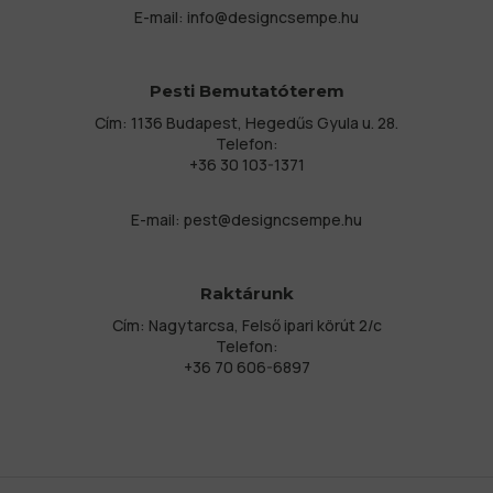
E-mail:
info@designcsempe.hu
Pesti Bemutatóterem
Cím: 1136 Budapest, Hegedűs Gyula u. 28.
Telefon:
+36 30 103-1371
E-mail:
pest@designcsempe.hu
Raktárunk
Cím: Nagytarcsa, Felső ipari körút 2/c
Telefon:
+36 70 606-6897