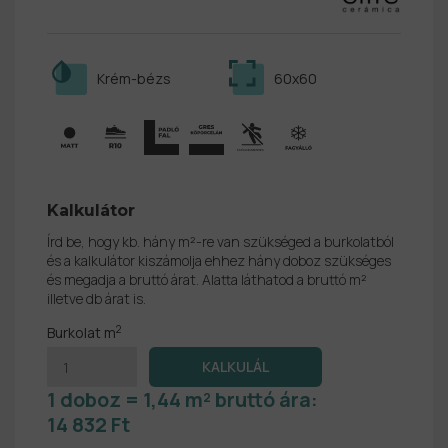
Krém-bézs
60x60
Kalkulátor
Írd be, hogy kb. hány m²-re van szükséged a burkolatból
és a kalkulátor kiszámolja ehhez hány doboz szükséges
és megadja a bruttó árat. Alatta láthatod a bruttó m²
illetve db árat is.
2
Burkolat m
1 doboz = 1,44 m² bruttó ára:
14 832 Ft