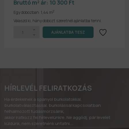
Bruttó m² ár:
10 300 Ft
2
Egy dobozban:
1,44 m
Válaszd ki, hány dobozt szeretnél ajánlatba tenni.
HÍRLEVÉL FELIRATKOZÁS
Ha érdekelnek a spanyol burkolatokkal,
burkolatválasztással, burkolással kapcsolatban
felhalmozott tudásmorzsáink,
akkor iratkozz fel hírlevelünkre. Ne aggódj, pár levelet
küldünk, nem szeretnénk untatni….