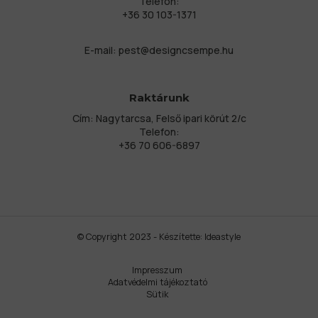
Telefon:
+36 30 103-1371
E-mail:
pest@designcsempe.hu
Raktárunk
Cím: Nagytarcsa, Felső ipari körút 2/c
Telefon:
+36 70 606-6897
© Copyright 2023 - Készítette:
Ideastyle
Impresszum
Adatvédelmi tájékoztató
Sütik