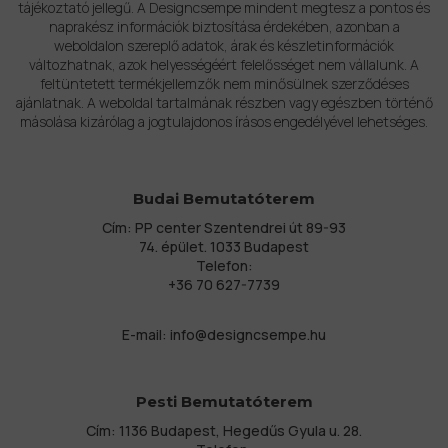
tájékoztató jellegű. A Designcsempe mindent megtesz a pontos és
naprakész információk biztosítása érdekében, azonban a
weboldalon szereplő adatok, árak és készletinformációk
változhatnak, azok helyességéért felelősséget nem vállalunk. A
feltüntetett termékjellemzők nem minősülnek szerződéses
ajánlatnak. A weboldal tartalmának részben vagy egészben történő
másolása kizárólag a jogtulajdonos írásos engedélyével lehetséges.
Budai Bemutatóterem
Cím: PP center Szentendrei út 89-93
74. épület. 1033 Budapest
Telefon:
+36 70 627-7739
E-mail:
info@designcsempe.hu
Pesti Bemutatóterem
Cím: 1136 Budapest, Hegedűs Gyula u. 28.