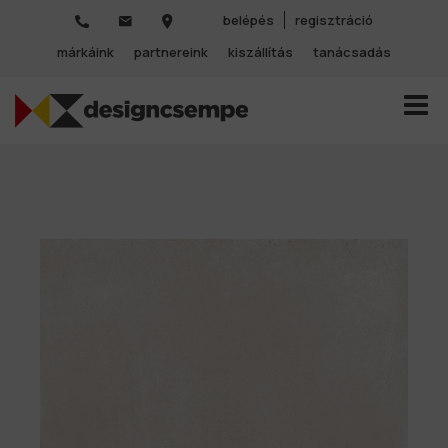
belépés
regisztráció
márkáink
partnereink
kiszállítás
tanácsadás
TOGGL