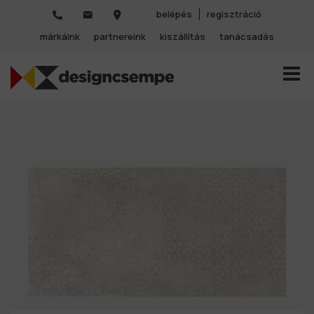
belépés
regisztráció
márkáink
partnereink
kiszállítás
tanácsadás
TOGGL