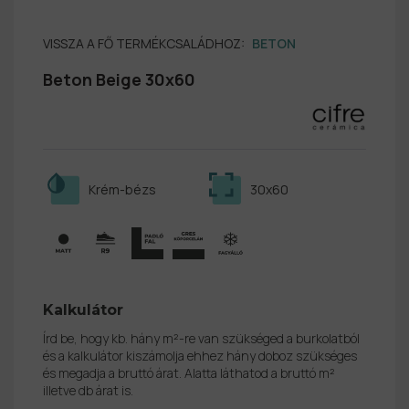
VISSZA A FŐ TERMÉKCSALÁDHOZ:
BETON
Beton Beige 30x60
Krém-bézs
30x60
Kalkulátor
Írd be, hogy kb. hány m²-re van szükséged a burkolatból
és a kalkulátor kiszámolja ehhez hány doboz szükséges
és megadja a bruttó árat. Alatta láthatod a bruttó m²
illetve db árat is.