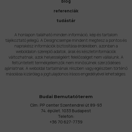
blog
referenciák
tudástár
A honlapon található minden információ, kép és tartalom
tájékoztató jellegű. A Designcsempe mindent megtesz a pontos és
naprakész információk biztosítása érdekében, azonban a
weboldalon szereplő adatok, árak és készletinformációk
változhatnak, azok helyességéért felelősséget nem vállalunk. A
feltüntetett termékjellemzők nem minősülnek szerződéses
ajánlatnak. A weboldal tartalmának részben vagy egészben történő
másolása kizárólag a jogtulajdonos írásos engedélyével lehetséges.
Budai Bemutatóterem
Cím: PP center Szentendrei út 89-93
74. épület. 1033 Budapest
Telefon:
+36 70 627-7739