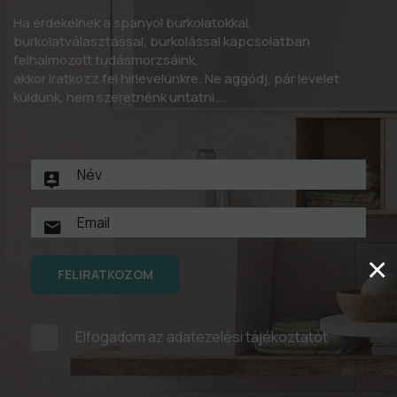
Ha érdekelnek a spanyol burkolatokkal,
burkolatválasztással, burkolással kapcsolatban
felhalmozott tudásmorzsáink,
akkor iratkozz fel hírlevelünkre. Ne aggódj, pár levelet
küldünk, nem szeretnénk untatni….
×
FELIRATKOZOM
Elfogadom az
adatezelési tájékoztatót