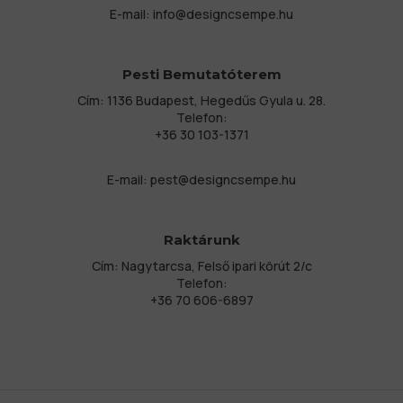
E-mail:
info@designcsempe.hu
Pesti Bemutatóterem
Cím: 1136 Budapest, Hegedűs Gyula u. 28.
Telefon:
+36 30 103-1371
E-mail:
pest@designcsempe.hu
Raktárunk
Cím: Nagytarcsa, Felső ipari körút 2/c
Telefon:
+36 70 606-6897