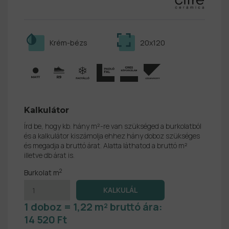
Krém-bézs
20x120
Kalkulátor
Írd be, hogy kb. hány m²-re van szükséged a burkolatból
és a kalkulátor kiszámolja ehhez hány doboz szükséges
és megadja a bruttó árat. Alatta láthatod a bruttó m²
illetve db árat is.
2
Burkolat m
1 doboz = 1,22 m² bruttó ára:
14 520 Ft