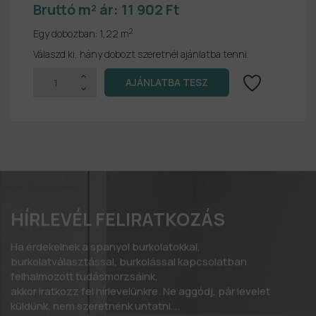
Bruttó m² ár:
11 902 Ft
2
Egy dobozban:
1,22 m
Válaszd ki, hány dobozt szeretnél ajánlatba tenni.
HÍRLEVÉL FELIRATKOZÁS
Ha érdekelnek a spanyol burkolatokkal,
burkolatválasztással, burkolással kapcsolatban
felhalmozott tudásmorzsáink,
akkor iratkozz fel hírlevelünkre. Ne aggódj, pár levelet
küldünk, nem szeretnénk untatni….