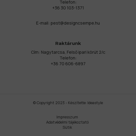
Telefon:
+36 30 103-1371
E-mail:
pest@designcsempe.hu
Raktárunk
Cím: Nagytarcsa, Felső ipari körút 2/c
Telefon:
+36 70 606-6897
© Copyright 2023 - Készítette:
Ideastyle
Impresszum
Adatvédelmi tájékoztató
Sütik