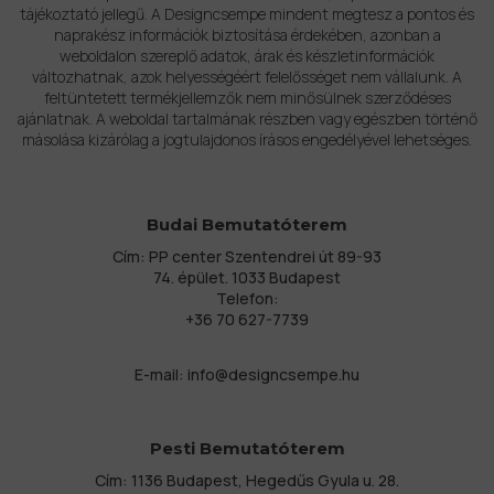
tájékoztató jellegű. A Designcsempe mindent megtesz a pontos és
naprakész információk biztosítása érdekében, azonban a
weboldalon szereplő adatok, árak és készletinformációk
változhatnak, azok helyességéért felelősséget nem vállalunk. A
feltüntetett termékjellemzők nem minősülnek szerződéses
ajánlatnak. A weboldal tartalmának részben vagy egészben történő
másolása kizárólag a jogtulajdonos írásos engedélyével lehetséges.
Budai Bemutatóterem
Cím: PP center Szentendrei út 89-93
74. épület. 1033 Budapest
Telefon:
+36 70 627-7739
E-mail:
info@designcsempe.hu
Pesti Bemutatóterem
Cím: 1136 Budapest, Hegedűs Gyula u. 28.