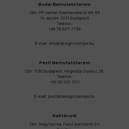
Budai Bemutatóterem
Cím: PP center Szentendrei út 89-93
74. épület. 1033 Budapest
Telefon:
+36 70 627-7739
E-mail:
info@designcsempe.hu
Pesti Bemutatóterem
Cím: 1136 Budapest, Hegedűs Gyula u. 28.
Telefon:
+36 30 103-1371
E-mail:
pest@designcsempe.hu
Raktárunk
Cím: Nagytarcsa, Felső ipari körút 2/c