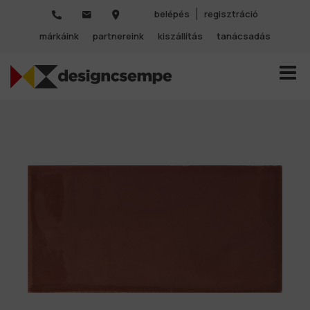
belépés
regisztráció
márkáink
partnereink
kiszállítás
tanácsadás
TOGGL