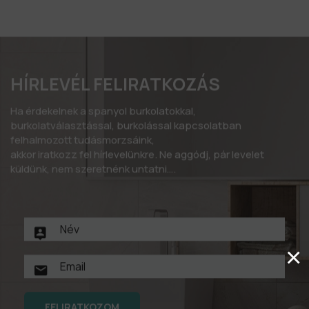
HÍRLEVÉL FELIRATKOZÁS
Ha érdekelnek a spanyol burkolatokkal,
burkolatválasztással, burkolással kapcsolatban
felhalmozott tudásmorzsáink,
akkor iratkozz fel hírlevelünkre. Ne aggódj, pár levelet
küldünk, nem szeretnénk untatni….
×
FELIRATKOZOM