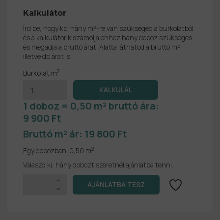
Kalkulátor
Írd be, hogy kb. hány m²-re van szükséged a burkolatból
és a kalkulátor kiszámolja ehhez hány doboz szükséges
és megadja a bruttó árat. Alatta láthatod a bruttó m²
illetve db árat is.
2
Burkolat m
1 doboz = 0,50 m² bruttó ára:
9 900 Ft
Bruttó m² ár:
19 800 Ft
2
Egy dobozban:
0,50 m
Válaszd ki, hány dobozt szeretnél ajánlatba tenni.