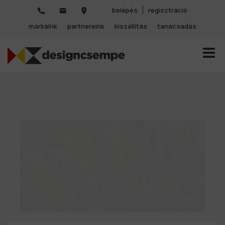
belépés
regisztráció
márkáink
partnereink
kiszállítás
tanácsadás
TOGGL