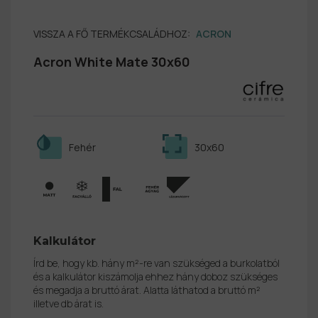
VISSZA A FŐ TERMÉKCSALÁDHOZ:
ACRON
Acron White Mate 30x60
Fehér
30x60
Kalkulátor
Írd be, hogy kb. hány m²-re van szükséged a burkolatból
és a kalkulátor kiszámolja ehhez hány doboz szükséges
és megadja a bruttó árat. Alatta láthatod a bruttó m²
illetve db árat is.