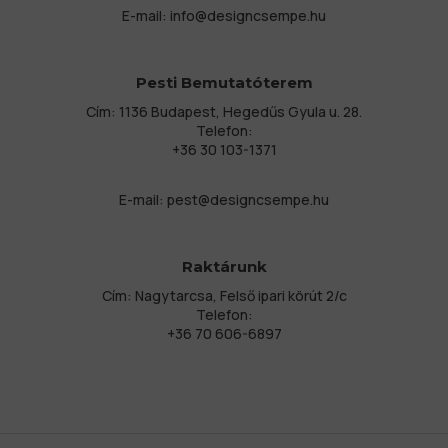
E-mail:
info@designcsempe.hu
Pesti Bemutatóterem
Cím: 1136 Budapest, Hegedűs Gyula u. 28.
Telefon:
+36 30 103-1371
E-mail:
pest@designcsempe.hu
Raktárunk
Cím: Nagytarcsa, Felső ipari körút 2/c
Telefon:
+36 70 606-6897