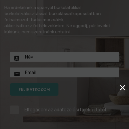
Ha érdekelnek a spanyol burkolatokkal,
burkolatválasztással, burkolással kapcsolatban
felhalmozott tudásmorzsáink,
akkor iratkozz fel hírlevelünkre. Ne aggódj, pár levelet
küldünk, nem szeretnénk untatni….
×
FELIRATKOZOM
Elfogadom az
adatezelési tájékoztatót