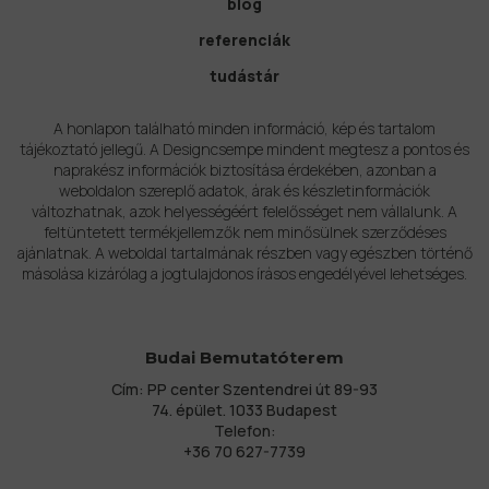
blog
referenciák
tudástár
A honlapon található minden információ, kép és tartalom
tájékoztató jellegű. A Designcsempe mindent megtesz a pontos és
naprakész információk biztosítása érdekében, azonban a
weboldalon szereplő adatok, árak és készletinformációk
változhatnak, azok helyességéért felelősséget nem vállalunk. A
feltüntetett termékjellemzők nem minősülnek szerződéses
ajánlatnak. A weboldal tartalmának részben vagy egészben történő
másolása kizárólag a jogtulajdonos írásos engedélyével lehetséges.
Budai Bemutatóterem
Cím: PP center Szentendrei út 89-93
74. épület. 1033 Budapest
Telefon:
+36 70 627-7739