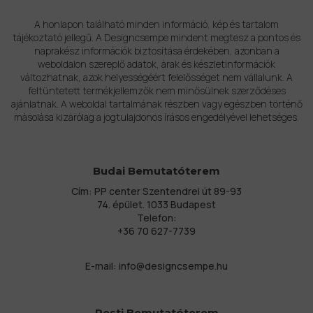
A honlapon található minden információ, kép és tartalom
tájékoztató jellegű. A Designcsempe mindent megtesz a pontos és
naprakész információk biztosítása érdekében, azonban a
weboldalon szereplő adatok, árak és készletinformációk
változhatnak, azok helyességéért felelősséget nem vállalunk. A
feltüntetett termékjellemzők nem minősülnek szerződéses
ajánlatnak. A weboldal tartalmának részben vagy egészben történő
másolása kizárólag a jogtulajdonos írásos engedélyével lehetséges.
Budai Bemutatóterem
Cím: PP center Szentendrei út 89-93
74. épület. 1033 Budapest
Telefon:
+36 70 627-7739
E-mail:
info@designcsempe.hu
Pesti Bemutatóterem