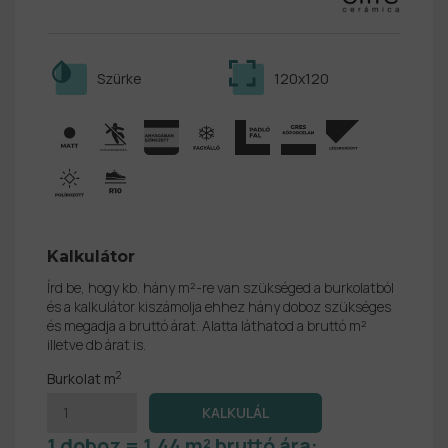
Szürke
120x120
Kalkulátor
Írd be, hogy kb. hány m²-re van szükséged a burkolatból
és a kalkulátor kiszámolja ehhez hány doboz szükséges
és megadja a bruttó árat. Alatta láthatod a bruttó m²
illetve db árat is.
2
Burkolat m
1 doboz = 1,44 m² bruttó ára: