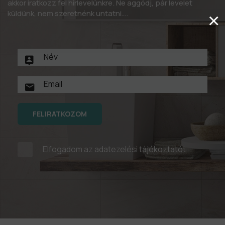
akkor iratkozz fel hírlevelünkre. Ne aggódj, pár levelet
küldünk, nem szeretnénk untatni….
×
FELIRATKOZOM
Elfogadom az
adatezelési tájékoztatót