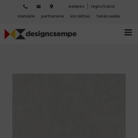
belépés
regisztráció
márkáink
partnereink
kiszállítás
tanácsadás
TOGGL