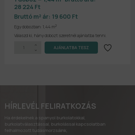
28 224 Ft
Bruttó m² ár:
19 600 Ft
2
Egy dobozban:
1,44 m
Válaszd ki, hány dobozt szeretnél ajánlatba tenni.
HÍRLEVÉL FELIRATKOZÁS
Ha érdekelnek a spanyol burkolatokkal,
burkolatválasztással, burkolással kapcsolatban
felhalmozott tudásmorzsáink,