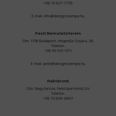
+36 70 627-7739
E-mail:
info@designcsempe.hu
Pesti Bemutatóterem
Cím: 1136 Budapest, Hegedűs Gyula u. 28.
Telefon:
+36 30 103-1371
E-mail:
pest@designcsempe.hu
Raktárunk
Cím: Nagytarcsa, Felső ipari körút 2/c
Telefon:
+36 70 606-6897