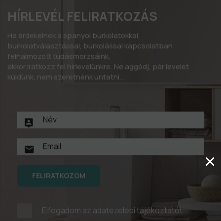
HÍRLEVÉL FELIRATKOZÁS
Ha érdekelnek a spanyol burkolatokkal,
burkolatválasztással, burkolással kapcsolatban
felhalmozott tudásmorzsáink,
akkor iratkozz fel hírlevelünkre. Ne aggódj, pár levelet
küldünk, nem szeretnénk untatni….
×
FELIRATKOZOM
Elfogadom az
adatezelési tájékoztatót