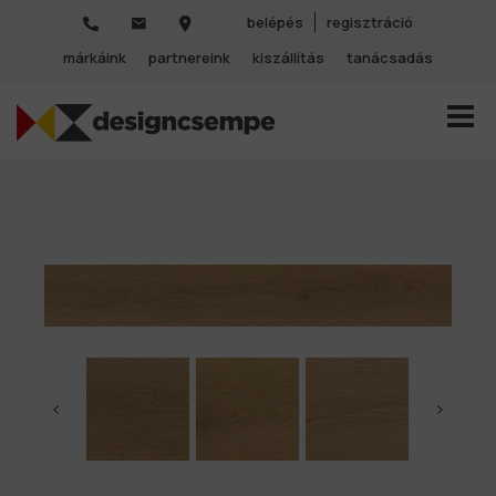
belépés
regisztráció
márkáink
partnereink
kiszállítás
tanácsadás
TOGGL