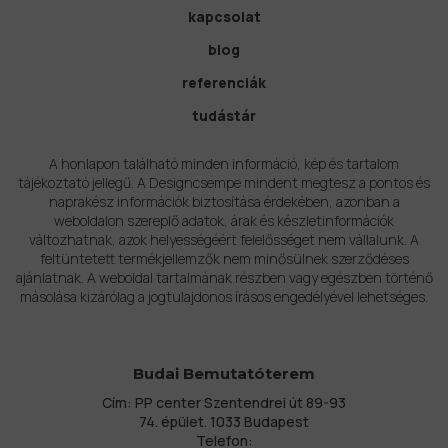
kapcsolat
blog
referenciák
tudástár
A honlapon található minden információ, kép és tartalom
tájékoztató jellegű. A Designcsempe mindent megtesz a pontos és
naprakész információk biztosítása érdekében, azonban a
weboldalon szereplő adatok, árak és készletinformációk
változhatnak, azok helyességéért felelősséget nem vállalunk. A
feltüntetett termékjellemzők nem minősülnek szerződéses
ajánlatnak. A weboldal tartalmának részben vagy egészben történő
másolása kizárólag a jogtulajdonos írásos engedélyével lehetséges.
Budai Bemutatóterem
Cím: PP center Szentendrei út 89-93
74. épület. 1033 Budapest
Telefon: